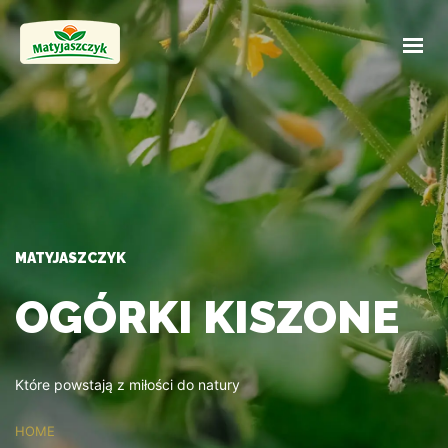
STRONA GŁÓWNA
PRODUKTY
OFERTA HURTOWA
KONTAKT
MATYJASZCZYK
OGÓRKI KISZONE
Które powstają z miłości do natury
HOME