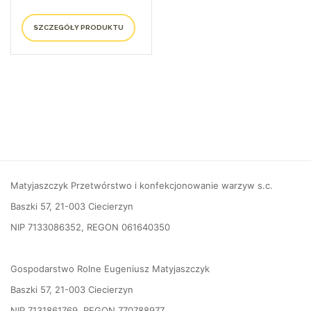
SZCZEGÓŁY PRODUKTU
Matyjaszczyk Przetwórstwo i konfekcjonowanie warzyw s.c.
Baszki 57, 21-003 Ciecierzyn
NIP 7133086352, REGON 061640350
Gospodarstwo Rolne Eugeniusz Matyjaszczyk
Baszki 57, 21-003 Ciecierzyn
NIP 7131861769, REGON 770788977