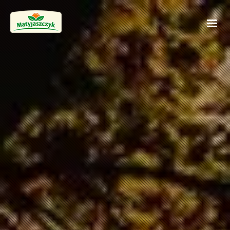
STRONA GŁÓWNA
PRODUKTY
OFERTA HURTOWA
KONTAKT