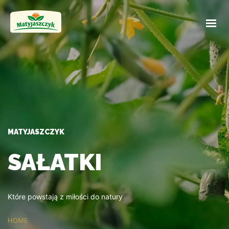
STRONA GŁÓWNA
PRODUKTY
OFERTA HURTOWA
KONTAKT
MATYJASZCZYK
SAŁATKI
Które powstają z miłości do natury
HOME