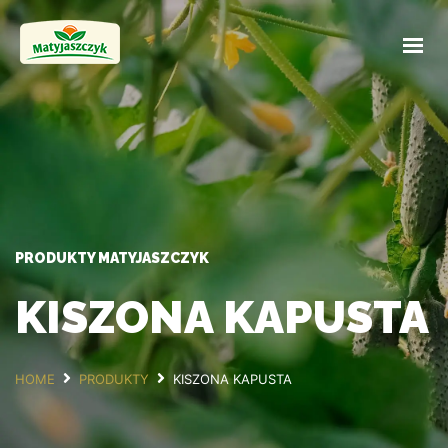
STRONA GŁÓWNA
PRODUKTY
OFERTA HURTOWA
KONTAKT
PRODUKTY MATYJASZCZYK
KISZONA KAPUSTA
HOME
PRODUKTY
KISZONA KAPUSTA